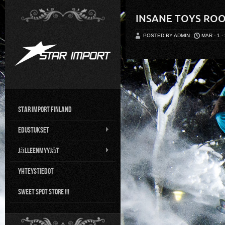
INSANE TOYS ROO
POSTED BY ADMIN
MAR - 1 -
Star Import Finland
Edustukset
Jälleenmyyjät
Yhteystiedot
Sweet Spot Store !!!