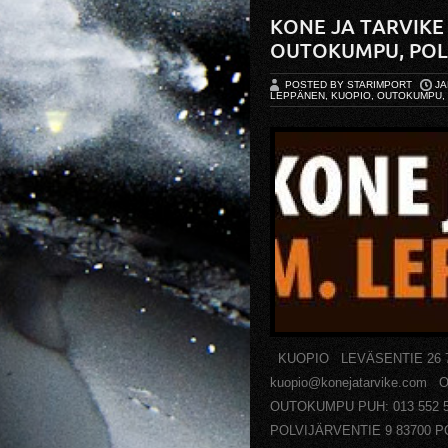
KONE JA TARVIKE
OUTOKUMPU, POL
POSTED BY STARIMPORT
JA
LEPPÄNEN, KUOPIO, OUTOKUMPU, 
KUOPIO LEVÄSENTIE 26 70
kuopio@konejatarvike.co
OUTOKUMPU PUH: 013 552 5
POLVIJÄRVENTIE 9 83700 PO