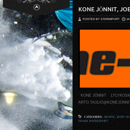
KONE JÖNNIT, JO
POSTED BY STARIMPORT
JA
KONE JÖNNIT LYLYKOSKENT
ARTO.TAULIO@KONEJONNIT
CATEGORIES:
AROPEC
,
BODY GL
SHARK WATERSPORT