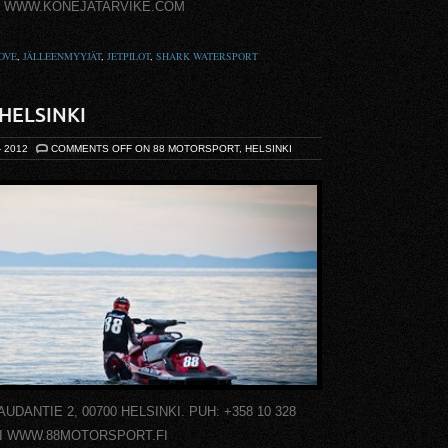
e.com WWW.KONEJATARVIKE.COM
OVE
,
JÄLLEENMYYJÄT
,
JETPILOT
,
SHARK WATERSPORT
HELSINKI
- 2012
COMMENTS OFF
ON 88 MOTORSPORT, HELSINKI
NTIE 2, 00700 HELSINKI. PUH: +358 10 328
FI WWW.88MOTORSPORT.FI