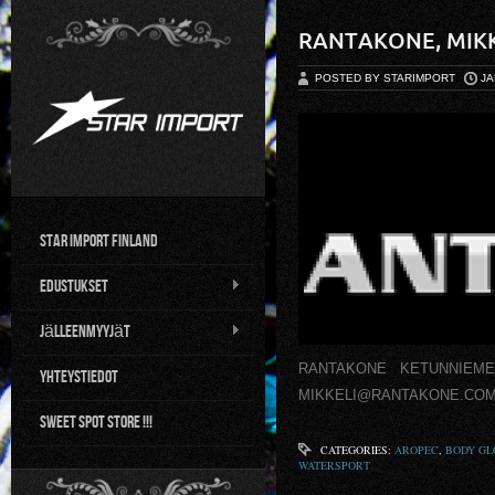
RANTAKONE, MIKK
POSTED BY STARIMPORT
JA
Star Import Finland
Edustukset
Jälleenmyyjät
RANTAKONE KETUNNIEMENTIE
Yhteystiedot
MIKKELI@RANTAKONE.CO
Sweet Spot Store !!!
CATEGORIES:
AROPEC
,
BODY GL
WATERSPORT