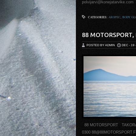
polvijarvi@konejatarvik
CATEGORIES:
AROPEC
,
BODY GL
88 MOTORSPORT, 
POSTED BY ADMIN
DEC - 19 
88 MOTORSPORT TAKORAUDA
0300 88@88MOTORSPORT.