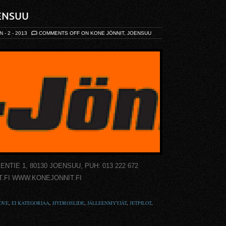
ENSUU
N - 2 - 2013
COMMENTS OFF
ON KONE JÖNNIT, JOENSUU
IE 1, 80130 JOENSUU, PUH: 013 222 672
.FI WWW.KONEJONNIT.FI
OVE
,
EI KATEGORIAA
,
HYDROSLIDE
,
JÄLLEENMYYJÄT
,
JETPILOT
,