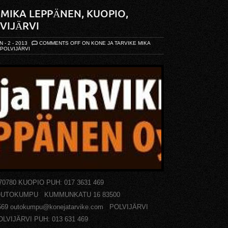
 MIKA LEPPÄNEN, KUOPIO,
VIJÄRVI
N - 2 - 2013
COMMENTS OFF
ON KONE JA TARVIKE MIKA
POLVIJÄRVI
780 KUOPIO PUH: 017 3631 469
m OUTOKUMPU KUMMUNKATU 16 83500
69 outokumpu@konejatarvike.com POLVIJÄRVI
LVIJÄRVI PUH: 013 631 469