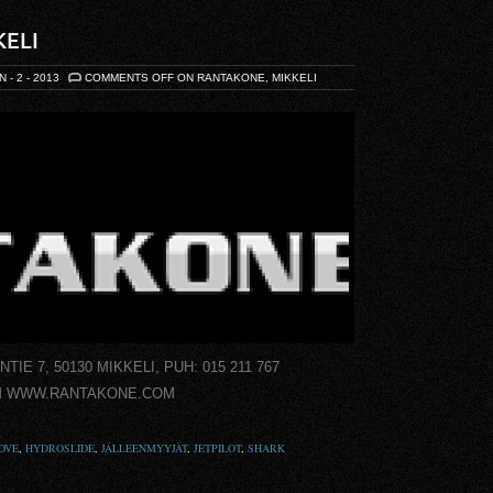
ELI
N - 2 - 2013
COMMENTS OFF
ON RANTAKONE, MIKKELI
 7, 50130 MIKKELI, PUH: 015 211 767
M WWW.RANTAKONE.COM
OVE
,
HYDROSLIDE
,
JÄLLEENMYYJÄT
,
JETPILOT
,
SHARK