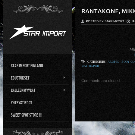
RANTAKONE, MIKK
POSTED BY STARIMPORT
JA
MI
CATEGORIES:
AROPEC
,
BODY GL
Star Import Finland
WATERSPORT
Edustukset
Comments are closed.
Jälleenmyyjät
Yhteystiedot
Sweet Spot Store !!!