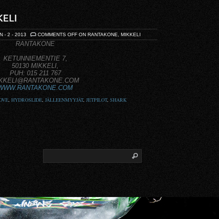
ELI
N - 2 - 2013
COMMENTS OFF
ON RANTAKONE, MIKKELI
RANTAKONE
KETUNNIEMENTIE 7,
50130 MIKKELI,
PUH: 015 211 767
KKELI@RANTAKONE.COM
WWW.RANTAKONE.COM
OVE
,
HYDROSLIDE
,
JÄLLEENMYYJÄT
,
JETPILOT
,
SHARK