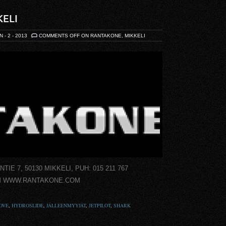
ELI
N - 2 - 2013
COMMENTS OFF
ON RANTAKONE, MIKKELI
 7, 50130 MIKKELI, PUH: 015 211 767
M WWW.RANTAKONE.COM
OVE
,
HYDROSLIDE
,
JÄLLEENMYYJÄT
,
JETPILOT
,
SHARK