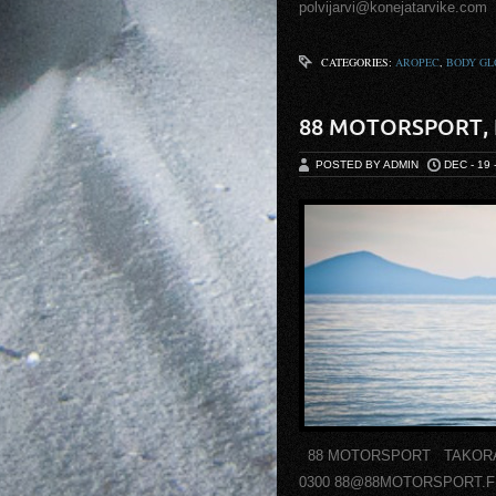
polvijarvi@konejatarvik
CATEGORIES:
AROPEC
,
BODY GL
88 MOTORSPORT, 
POSTED BY ADMIN
DEC - 19 
88 MOTORSPORT TAKORAUDA
0300 88@88MOTORSPORT.