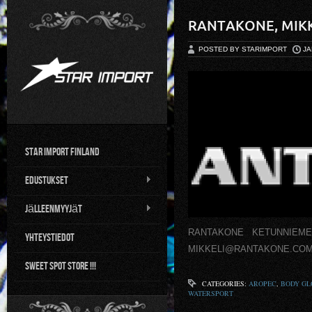
RANTAKONE, MIKK
POSTED BY STARIMPORT
JA
Star Import Finland
Edustukset
Jälleenmyyjät
RANTAKONE KETUNNIEMENTIE
Yhteystiedot
MIKKELI@RANTAKONE.CO
Sweet Spot Store !!!
CATEGORIES:
AROPEC
,
BODY GL
WATERSPORT