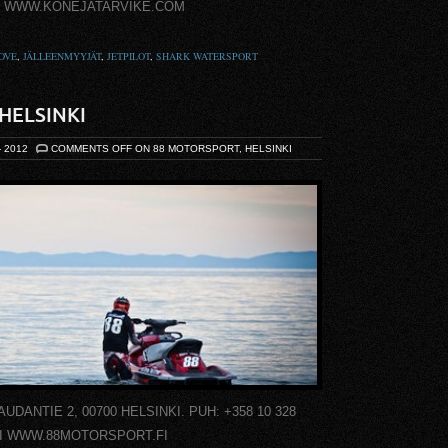
e.com WWW.KONEJATARVIKE.COM
OVE
,
JÄLLEENMYYJÄT
,
JETPILOT
,
SHARK WATERSPORT
HELSINKI
- 2012
COMMENTS OFF
ON 88 MOTORSPORT, HELSINKI
NTIE 2, 00700 HELSINKI. PUH: +358 10 328
FI WWW.88MOTORSPORT.FI