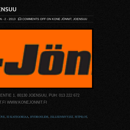
ENSUU
N - 2 - 2013
COMMENTS OFF
ON KONE JÖNNIT, JOENSUU
IE 1, 80130 JOENSUU, PUH: 013 222 672
.FI WWW.KONEJONNIT.FI
OVE
,
EI KATEGORIAA
,
HYDROSLIDE
,
JÄLLEENMYYJÄT
,
JETPILOT
,