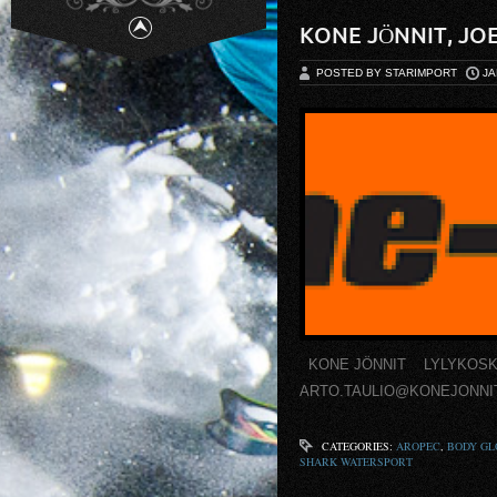
KONE JÖNNIT, JO
POSTED BY STARIMPORT
JA
KONE JÖNNIT LYLYKOSKENT
ARTO.TAULIO@KONEJONNIT
CATEGORIES:
AROPEC
,
BODY GL
SHARK WATERSPORT