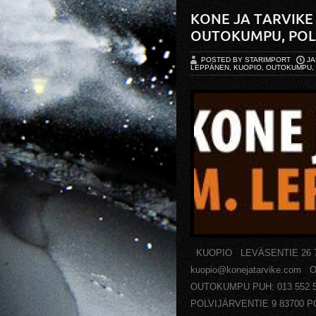
KONE JA TARVIKE
OUTOKUMPU, POL
POSTED BY STARIMPORT
JA
LEPPÄNEN, KUOPIO, OUTOKUMPU, 
KUOPIO LEVÄSENTIE 26 70
kuopio@konejatarvike.co
OUTOKUMPU PUH: 013 552 5
POLVIJÄRVENTIE 9 83700 PO