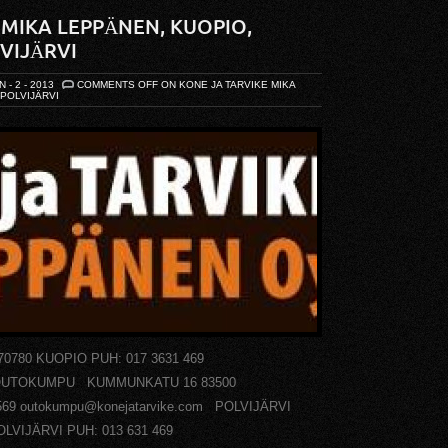
 MIKA LEPPÄNEN, KUOPIO,
VIJÄRVI
N - 2 - 2013
COMMENTS OFF
ON KONE JA TARVIKE MIKA
POLVIJÄRVI
780 KUOPIO PUH: 017 3631 469
m OUTOKUMPU KUMMUNKATU 16 83500
69 outokumpu@konejatarvike.com POLVIJÄRVI
LVIJÄRVI PUH: 013 631 469